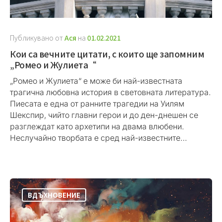
Публикувано от
Ася
на
01.02.2021
Кои са вечните цитати, с които ще запомним
„Ромео и Жулиета“
„Ромео и Жулиета“ е може би най-известната
трагична любовна история в световната литература.
Пиесата е една от ранните трагедии на Уилям
Шекспир, чийто главни герои и до ден-днешен се
разглеждат като архетипи на двама влюбени.
Неслучайно творбата е сред най-известните…
ВДЪХНОВЕНИЕ