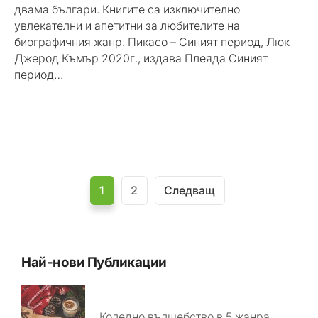
двама българи. Книгите са изключително
увлекателни и апетитни за любителите на
биографичния жанр. Пикасо – Синият период, Люк
Джерод Къмър 2020г., издава Плеяда Синият
период…
1
2
Следващ
Най-нови Публикации
Коледно вълшебство в 5 жанра