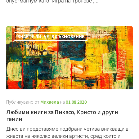
опус-магнум като “Игра на Тронове”,…
ЗНАЕТЕ ЛИ, ЧЕ
,
ВДЪХНОВЕНИЕ
Публикувано от
Михаела
на
01.08.2020
Любими книги за Пикасо, Кристо и други
гении
Днес ви представяме подбрани четива вникващи в
живота на няколко велики артисти, сред които и