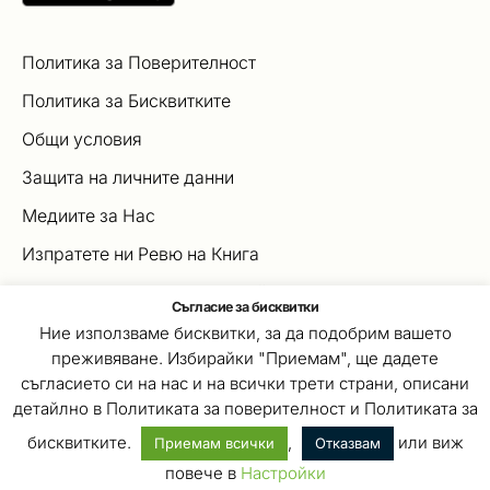
Политика за Поверителност
Политика за Бисквитките
Общи условия
Защита на личните данни
Медиите за Нас
Изпратете ни Ревю на Книга
Официални правила на онлайн играта „Коледна
Съгласие за бисквитки
магия”
Ние използваме бисквитки, за да подобрим вашето
преживяване. Избирайки "Приемам", ще дадете
съгласието си на нас и на всички трети страни, описани
детайлно в Политиката за поверителност и Политиката за
© 2021 Книжко. Всички права запазени.
бисквитките.
,
или виж
Приемам всички
Отказвам
повече в
Настройки