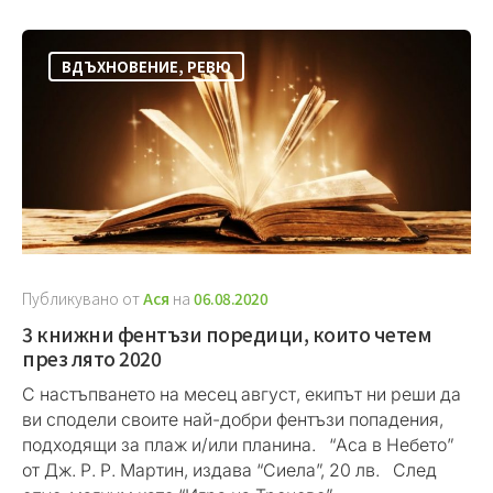
ВДЪХНОВЕНИЕ
,
РЕВЮ
Публикувано от
Ася
на
06.08.2020
3 книжни фентъзи поредици, които четем
през лято 2020
С настъпването нa месец август, екипът ни реши да
ви сподели своите най-добри фентъзи попадения,
подходящи за плаж и/или планина. “Аса в Небето”
от Дж. Р. Р. Мартин, издава “Сиела”, 20 лв. След