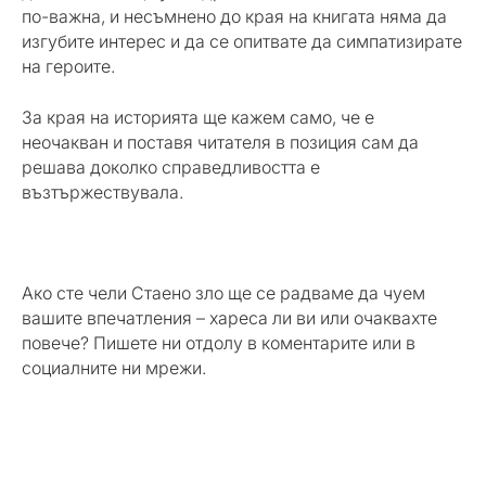
по-важна, и несъмнено до края на книгата няма да
изгубите интерес и да се опитвате да симпатизирате
на героите.
За края на историята ще кажем само, че е
неочакван и поставя читателя в позиция сам да
решава доколко справедливостта е
възтържествувала.
Ако сте чели Стаено зло ще се радваме да чуем
вашите впечатления – хареса ли ви или очаквахте
повече? Пишете ни отдолу в коментарите или в
социалните ни мрежи.