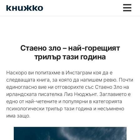
Стаено зло – най-горещият
трилър тази година
Наскоро ви попитахме в Инстаграм коя да е
следващата книга, за която да напишем ревю. Почти
единогласно вие ни отговорихте със Стаено Зло на
ирландската писателка Лиз Нюджънт. Заглавието е
едно от най-четените и популярни в категорията
психологически трилър тази година и несъмнено
има защо.