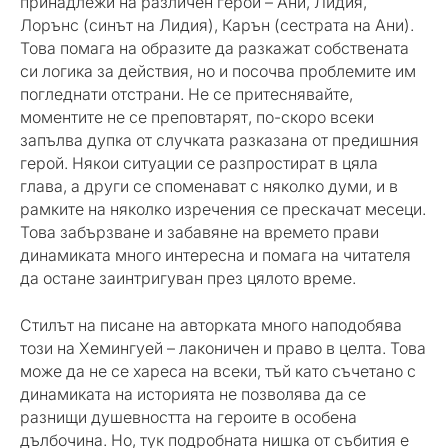
принадлежи на различен герой – Ани, Лидия,
Лорънс (синът на Лидия), Карън (сестрата на Ани).
Това помага на образите да разкажат собствената
си логика за действия, но и посочва проблемите им
погледнати отстрани. Не се притеснявайте,
моментите не се преповтарят, по-скоро всеки
запълва дупка от случката разказана от предишния
герой. Някои ситуации се разпростират в цяла
глава, а други се споменават с няколко думи, и в
рамките на няколко изречения се прескачат месеци.
Това забързване и забавяне на времето прави
динамиката много интересна и помага на читателя
да остане заинтригуван през цялото време.
Стилът на писане на авторката много наподобява
този на Хемингуей – лаконичен и право в целта. Това
може да не се хареса на всеки, тъй като съчетано с
динамиката на историята не позволява да се
разнищи душевността на героите в особена
дълбочина. Но, тук подробната нишка от събития е