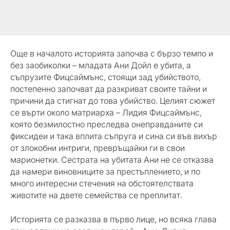
Още в началото историята започва с бързо темпо и
без заобиколки – младата Ани Дойл е убита, а
съпрузите Фицсаймънс, стоящи зад убийството,
постепенно започват да разкриват своите тайни и
причини да стигнат до това убийство. Целият сюжет
се върти около матриарха – Лидия Фицсаймънс,
която безмилостно преследва онеправданите си
фиксидеи и така вплита съпруга и сина си във вихър
от злокобни интриги, превръщайки ги в свои
марионетки. Сестрата на убитата Ани не се отказва
да намери виновниците за престъплението, и по
много интересни стечения на обстоятелствата
животите на двете семейства се преплитат.
Историята се разказва в първо лице, но всяка глава