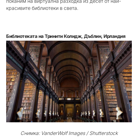
поканим на виртуална разходка из десет от най-
красивите библиотеки в света.
Библиотеката на Тринити Колидж, Дъблин, Ирландия
Снимка: VanderWolf Images / Shutterstock