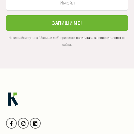
ЗАПИШИ МЕ!
Натискайки бутона "Запиши ме!" приемате
политиката за поверителност
на
сайта.