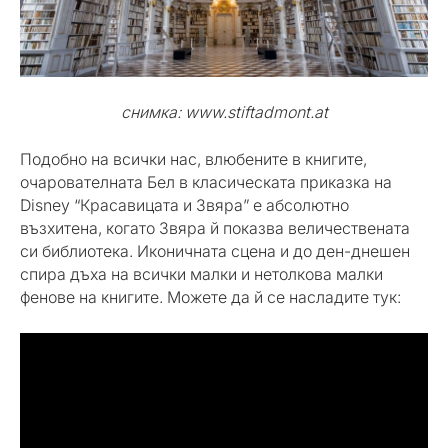
снимка: www.stiftadmont.at
Подобно на всички нас, влюбените в книгите,
очарователната Бел в класическата приказка на
Disney “Красавицата и Звяра” е абсолютно
възхитена, когато Звяра й показва величествената
си библиотека. Иконичната сцена и до ден-днешен
спира дъха на всички малки и нетолкова малки
фенове на книгите. Можете да й се насладите тук: