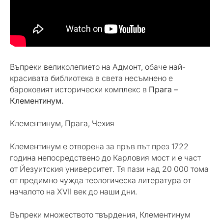
Въпреки великолепието на Адмонт, обаче най-
красивата библиотека в света несъмнено е
бароковият исторически комплекс в
Прага –
Клементинум.
Клементинум, Прага, Чехия
Клементинум е отворена за пръв път през 1722
година непосредствено до Карловия мост и е част
от Йезуитския университет. Тя пази над 20 000 тома
от предимно чужда теологическа литература от
началото на XVII век до наши дни.
Въпреки множеството твърдения, Клементинум