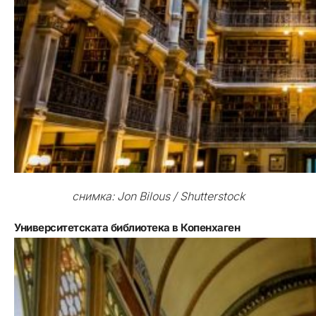
снимка: Jon Bilous / Shutterstock
Университетската библиотека в Копенхаген