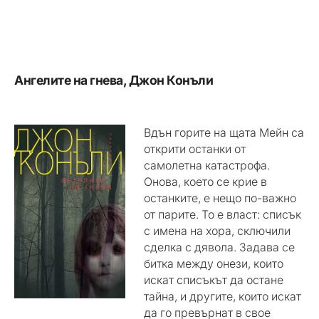
Ангелите на гнева, Джон Конъли
Вдън горите на щата Мейн са
открити останки от
самолетна катастрофа.
Онова, което се крие в
останките, е нещо по-важно
от парите. То е власт: списък
с имена на хора, сключили
сделка с дявола. Задава се
битка между онези, които
искат списъкът да остане
тайна, и другите, които искат
да го превърнат в свое