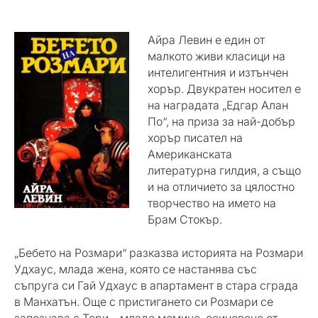
Айра Левин е един от
малкото живи класици на
интелигентния и изтънчен
хорър. Двукратен носител е
на наградата „Едгар Алан
По“, на приза за най-добър
хорър писател на
Американската
литературна гилдия, а също
и на отличието за цялостно
творчество на името на
Брам Стокър.
„Бебето на Розмари“ разказва историята на Розмари
Удхаус, млада жена, която се настанява със
съпруга си Гай Удхаус в апартамент в стара сграда
в Манхатън. Още с пристигането си Розмари се