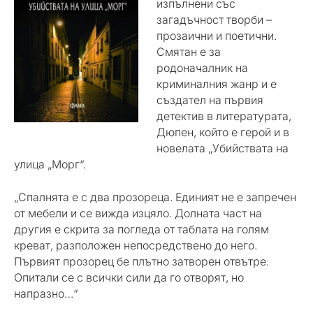
изпълнени със
загадъчност творби –
прозаични и поетични.
Смятан е за
родоначалник на
криминалния жанр и е
създател на първия
детектив в литературата,
Дюпен, който е герой и в
новелата „Убийствата на
улица „Морг“.
„Спалнята е с два прозореца. Единият не е запречен
от мебели и се вижда изцяло. Долната част на
другия е скрита за погледа от таблата на голям
креват, разположен непосредствено до него.
Първият прозорец бе плътно затворен отвътре.
Опитали се с всички сили да го отворят, но
напразно…“