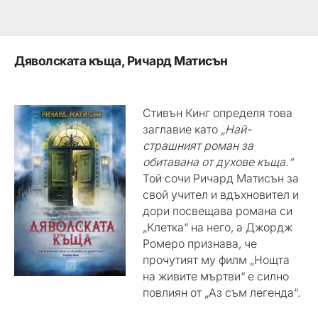
Дяволската къща, Ричард Матисън
Стивън Кинг определя това
заглавие като
„Най-
страшният роман за
обитавана от духове къща.“
Той сочи Ричард Матисън за
свой учител и вдъхновител и
дори посвещава романа си
„Клетка“ на него, а Джордж
Ромеро признава, че
прочутият му филм „Нощта
на живите мъртви“ е силно
повлиян от „Аз съм легенда“.