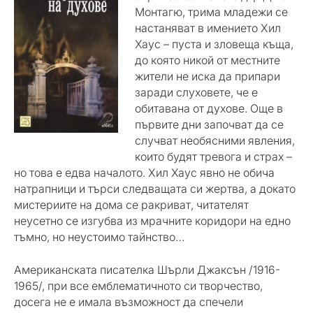
Монтагю, трима младежи се
настаняват в имението Хил
Хаус – пуста и зловеща къща,
до която никой от местните
жители не иска да припари
заради слуховете, че е
обитавана от духове. Още в
първите дни започват да се
случват необясними явления,
които будят тревога и страх –
но това е едва началото. Хил Хаус явно не обича
натрапници и търси следващата си жертва, а докато
мистериите на дома се ракриват, читателят
неусетно се изгубва из мрачните коридори на едно
тъмно, но неустоимо тайнство…
Американската писателка Шърли Джаксън /1916-
1965/, при все емблематичното си творчество,
досега не е имала възможност да спечели