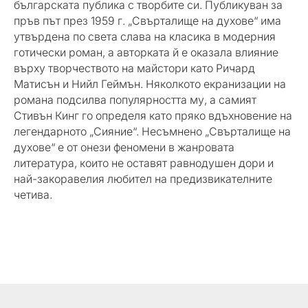
българската публика с творбите си. Публикуван за
пръв път през 1959 г. „Свърталище на духове“ има
утвърдена по света слава на класика в модерния
готически роман, а авторката й е оказала влияние
върху творчеството на майстори като Ричард
Матисън и Нийл Геймън. Няколкото екранизации на
романа подсилва популярността му, а самият
Стивън Кинг го определя като пряко вдъхновение на
легендарното „Сияние“. Несъмнено „Свърталище на
духове“ е от онези феномени в жанровата
литература, които не оставят равнодушен дори и
най-закоравелия любител на предизвикателните
четива.