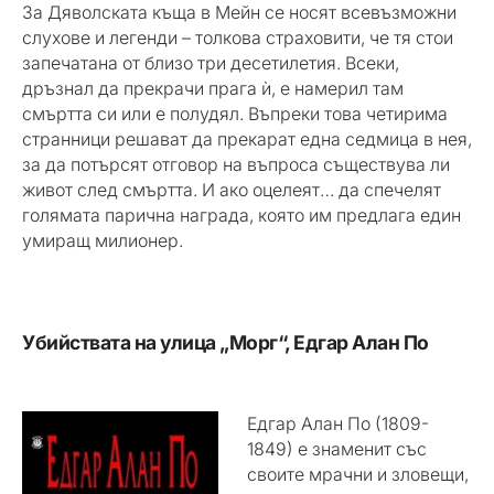
За Дяволската къща в Мейн се носят всевъзможни
слухове и легенди – толкова страховити, че тя стои
запечатана от близо три десетилетия. Всеки,
дръзнал да прекрачи прага ѝ, е намерил там
смъртта си или е полудял. Въпреки това четирима
странници решават да прекарат една седмица в нея,
за да потърсят отговор на въпроса съществува ли
живот след смъртта. И ако оцелеят… да спечелят
голямата парична награда, която им предлага един
умиращ милионер.
Убийствата на улица „Морг“, Едгар Алан По
Едгар Алан По (1809-
1849) е знаменит със
своите мрачни и зловещи,