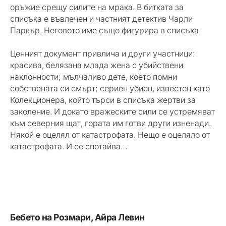
оръжие срещу силите на мрака. В битката за
списъка е въвлечен и частният детектив Чарли
Паркър. Неговото име също фигурира в списъка.
Ценният документ привлича и други участници:
красива, белязана млада жена с убийствени
наклонности; мълчаливо дете, което помни
собствената си смърт; сериен убиец, известен като
Колекционера, който търси в списъка жертви за
заколение. И докато вражеските сили се устремяват
към северния щат, гората им готви други изненади.
Някой е оцелял от катастрофата. Нещо е оцеляло от
катастрофата. И се спотайва…
Бебето на Розмари, Айра Левин