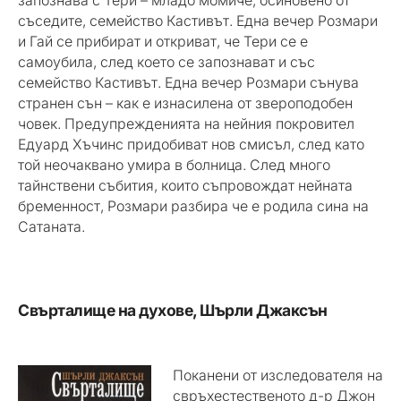
запознава с Тери – младо момиче, осиновено от
съседите, семейство Кастивът. Една вечер Розмари
и Гай се прибират и откриват, че Тери се е
самоубила, след което се запознават и със
семейство Кастивът. Една вечер Розмари сънува
странен сън – как е изнасилена от звероподобен
човек. Предупрежденията на нейния покровител
Едуард Хъчинс придобиват нов смисъл, след като
той неочаквано умира в болница. След много
тайнствени събития, които съпровождат нейната
бременност, Розмари разбира че е родила сина на
Сатаната.
Свърталище на духове, Шърли Джаксън
Поканени от изследователя на
свръхестественото д-р Джон