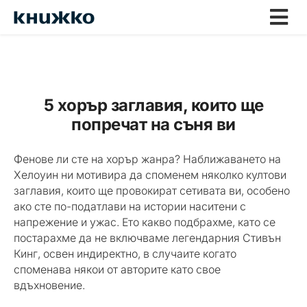
5 хорър заглавия, които ще
попречат на съня ви
Фенове ли сте на хорър жанра? Наближаването на
Хелоуин ни мотивира да споменем няколко култови
заглавия, които ще провокират сетивата ви, особено
ако сте по-податлави на истории наситени с
напрежение и ужас. Ето какво подбрахме, като се
постарахме да не включваме легендарния Стивън
Кинг, освен индиректно, в случаите когато
споменава някои от авторите като свое
вдъхновение.